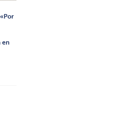
 «Por
a en