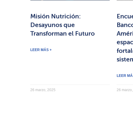
Misión Nutrición:
Encue
Desayunos que
Banco
Transforman el Futuro
Améri
espac
forta
LEER MÁS +
siste
LEER MÁ
26 marzo, 2025
26 marzo,