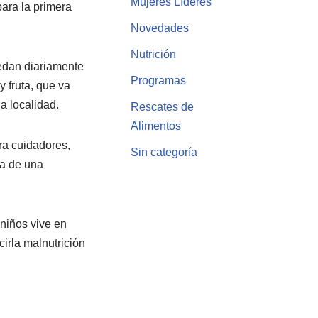
Mujeres Líderes
ara la primera
Novedades
Nutrición
cedan diariamente
Programas
 fruta, que va
a localidad.
Rescates de
Alimentos
ra cuidadores,
Sin categoría
ia de una
 niños vive en
irla malnutrición